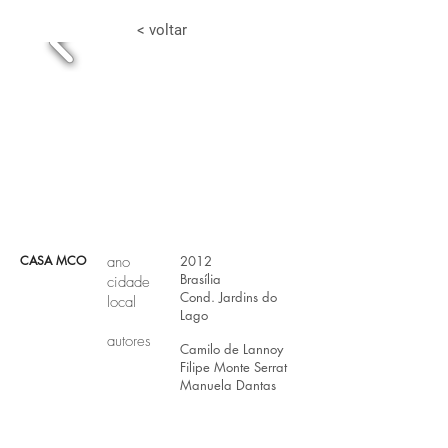
< voltar
CASA MCO
ano
2012
Brasília
cidade
Cond. Jardins do
local
Lago
autores
Camilo de Lannoy
Filipe Monte Serrat
Manuela Dantas