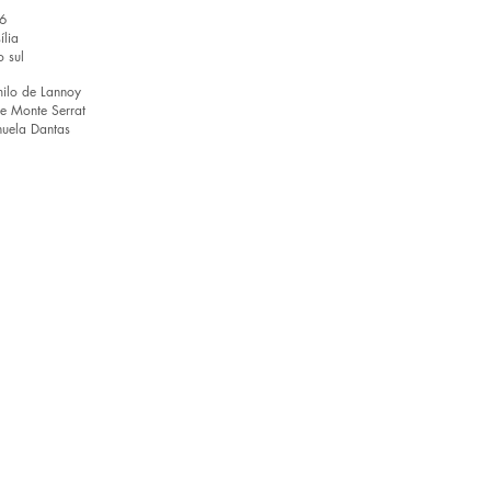
6
ília
 sul
ilo de Lannoy
pe Monte Serrat
uela Dantas