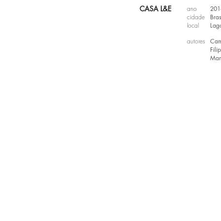
CASA L&E
ano
201
cidade
Bras
local
Lago
autores
Cam
Fili
Man