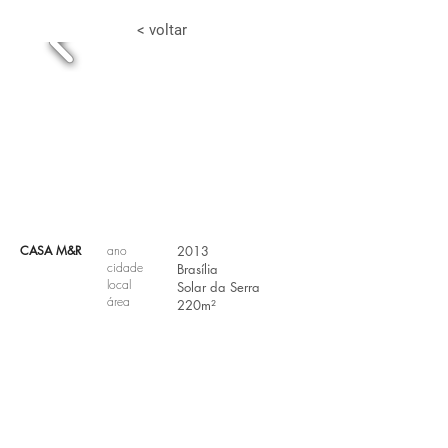
< voltar
CASA M&R
ano
2013
cidade
Brasília
local
Solar da Serra
área
220m²